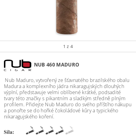
1
z 4
NUB 460 MADURO
Nub Maduro, vytvořený ze šťavnatého brazilského obalu
Madura a komplexního jádra nikaragujských dlouhých
výplní, představuje velmi oblíbené krátké, podsadité
tvary této značky s pikantním a sladkým středně plným
profilem. Přidejte Nub Maduro do svého příštího nákupu
a ponořte se do hořké čokoládové kůry a typického
nikaragujského koření.