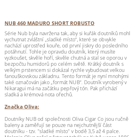
NUB 460 MADURO SHORT ROBUSTO
Série Nub byla navržena tak, aby si kuřák doutníků mohl
vychutnat zvláštní „sladké místo“, které se obvykle
nachází uprostřed kouře, od první jiskry do posledního
potáhnutí. Tohle je opravdu doutník, který musíte
vyzkoušet, skvěle hoří, skvěle chutná a stal se oporou v
bezpočtu humidorů po celém světě. Krátký doutník s
velkým prstencem si dokázal rychle vybudovat velkou
fanouškovskou základnu. Tento formát je nyní mnohými
také označován jako „formát NUB“. Doutník vyrobený v
Nikaragui má na začátku pepřový tón. Pak přichází
sladká a krémová nota ořechů.
Značka Oliva:
Doutníky NUB od společnosti Oliva Cigar Co jsou ručně
baleny a zaměřují se pouze na nejchutnější část
doutníku - tzv. "sladké místo" v bodě 3,5 až 4 palce.