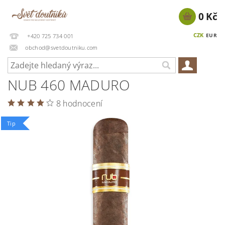
0 Kč
CZK
EUR
+420 725 734 001
obchod@svetdoutniku.com
NUB 460 MADURO
8 hodnocení
Tip