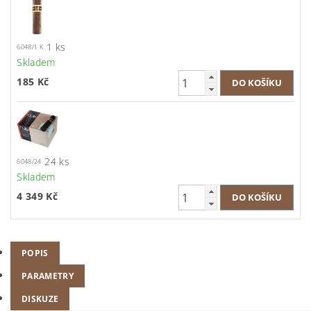
1 ks
6048/1 K
Skladem
185 Kč
24 ks
6048/24
Skladem
4 349 Kč
POPIS
PARAMETRY
DISKUZE