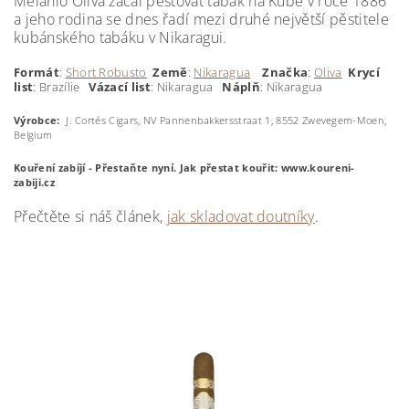
Melanio Oliva začal pěstovat tabák na Kubě v roce 1886
a jeho rodina se dnes řadí mezi druhé největší pěstitele
kubánského tabáku v Nikaragui.
Formát
:
Short Robusto
Země
:
Nikaragua
Značka
:
Oliva
Krycí
list
: Brazílie
Vázací list
: Nikaragua
Náplň
: Nikaragua
Výrobce:
J. Cortés Cigars, NV Pannenbakkersstraat 1, 8552 Zwevegem-Moen,
Belgium
Kouření zabíjí - Přestaňte nyní.
Jak přestat kouřit: www.koureni-
zabiji.cz
Přečtěte si náš článek,
jak skladovat doutníky
.