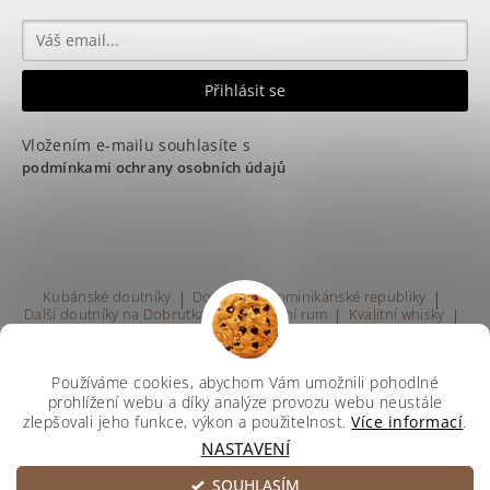
Vložením e-mailu souhlasíte s
podmínkami ochrany osobních údajů
Kubánské doutníky
|
Doutníky z Dominikánské republiky
|
Další doutníky na Dobrutka.eu
|
Kvalitní rum
|
Kvalitní whisky
|
Prodej rumu Praha
Používáme cookies, abychom Vám umožnili pohodlné
prohlížení webu a díky analýze provozu webu neustále
zlepšovali jeho funkce, výkon a použitelnost.
Více informací
.
NASTAVENÍ
Upravit nastavení cookies
2026 ©
Svetdoutniku
, všechna práva vyhrazena
SOUHLASÍM