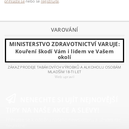
přihlaste se
nebo se
registrujte
.
VAROVÁNÍ
MINISTERSTVO ZDRAVOTNICTVÍ VARUJE:
Kouření škodí Vám i lidem ve Vašem
okolí
ZÁKAZ PRODEJE TABÁKOVÝCH VÝROBKŮ A ALKOHOLU OSOBÁM
MLADŠÍM 18-TI LET
Web upravil
NENECHTE SI UJÍT NEJNOVĚJŠÍ
TIPY NA NAŠE AKCE A SLEVY!
Přihlaste se k odběru našeho newsletteru a už vám nic
neunikne!