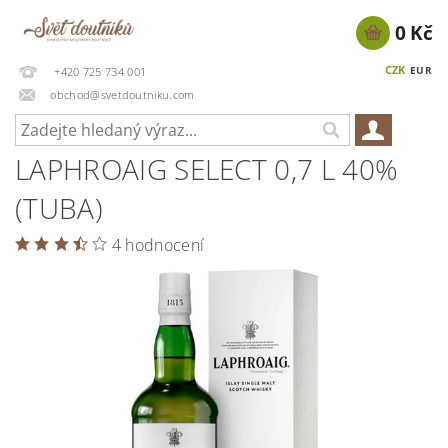
0 Kč
CZK
EUR
+420 725 734 001
obchod@svetdoutniku.com
LAPHROAIG SELECT 0,7 L 40%
(TUBA)
4 hodnocení