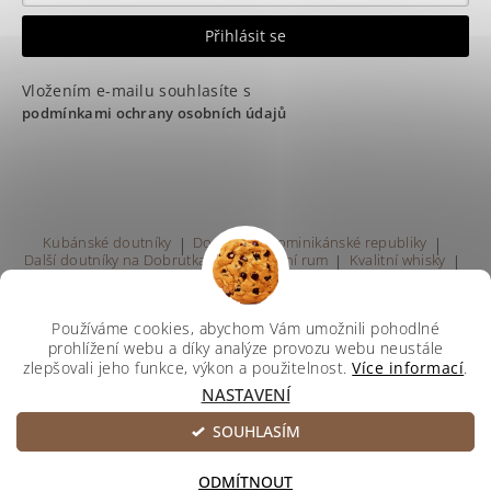
Vložením e-mailu souhlasíte s
podmínkami ochrany osobních údajů
Kubánské doutníky
|
Doutníky z Dominikánské republiky
|
Další doutníky na Dobrutka.eu
|
Kvalitní rum
|
Kvalitní whisky
|
Prodej rumu Praha
Používáme cookies, abychom Vám umožnili pohodlné
prohlížení webu a díky analýze provozu webu neustále
zlepšovali jeho funkce, výkon a použitelnost.
Více informací
.
NASTAVENÍ
Upravit nastavení cookies
2026 ©
Svetdoutniku
, všechna práva vyhrazena
SOUHLASÍM
Vytvořil Shoptet
ODMÍTNOUT