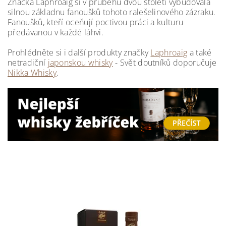
Značka Laphroaig si v průběhu dvou století vybudovala
silnou základnu fanoušků tohoto ralešelinového zázraku.
Fanoušků, kteří oceňují poctivou práci a kulturu
předávanou v každé láhvi.
Prohlédněte si i další produkty značky
Laphroaig
a také
netradiční
japonskou whisky
- Svět doutníků doporučuje
Nikka Whisky
.