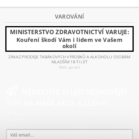
VAROVÁNÍ
MINISTERSTVO ZDRAVOTNICTVÍ VARUJE:
Kouření škodí Vám i lidem ve Vašem
okolí
ZÁKAZ PRODEJE TABÁKOVÝCH VÝROBKŮ A ALKOHOLU OSOBÁM
MLADŠÍM 18-TI LET
Web upravil
NENECHTE SI UJÍT NEJNOVĚJŠÍ
TIPY NA NAŠE AKCE A SLEVY!
Přihlaste se k odběru našeho newsletteru a už vám nic
neunikne!