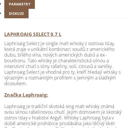
PARAMETRY
DISKUZE
LAPHROAIG SELECT 0,7 L
Laphroaig Select je single malt whisky z ostrova Islay,
která zraje v unikátní kombinaci soudů z amerického
dubu, bílého vína, nových amerických dubů a ex-
bourbonu. Tato whisky je charakteristická silnou a
intenzivní chutí s tóny rašeliny, soli, citrusů a vanilky.
Laphroaig Select je vhodná pro ty, kteří hledají whisky s
výrazným a rozmanitým profilem s jemným a sladkým
dozvukem.
Značka Laphroaig:
Laphroaig je tradiční skotská sing malt whisky známá
svou silnou rašelinovou chutí. Jejím domovem je skotský
ostrov Islay v hrabství Argyll. Whisky Laphroaig byla v
době americké prohibice prodávána jako léčivý likér.