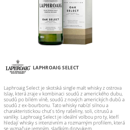
LAPHROAIG SELECT
Laphroaig Select je skotská single malt whisky z ostrova
Islay, která zraje v kombinaci soudů z amerického dubu,
soudů po bílém víně, soudů z nových amerických dubů a
soudů z ex-bourbonu. Tato whisky nabízí silnou a
charakteristickou chuť s tóny rašeliny, soli, citrusů a
vanilky. Laphroaig Select je ideální volbou pro ty, kteří
hledají whisky s intenzivním a rozmarným profilem, která
se vyznačuje jemným, sladkým dozvukem.